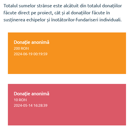
Totalul sumelor strânse este alcătuit din totalul donațiilor
făcute direct pe proiect, cât și al donațiilor făcute în
susținerea echipelor și înotătorilor-fundariseri individuali.
Donație anonimă
200 RON
2024-06-19 00:19:59
Donație anonimă
10 RON
2024-05-14 16:28:39