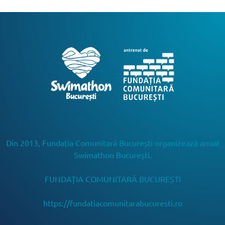
Din 2013, Fundația Comunitară București organizează anual
Swimathon București.
FUNDAȚIA COMUNITARĂ BUCUREȘTI
https://fundatiacomunitarabucuresti.ro