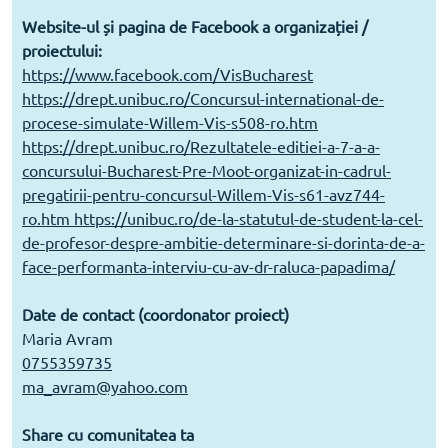
Website-ul și pagina de Facebook a organizației /
proiectului:
https://www.facebook.com/VisBucharest
https://drept.unibuc.ro/Concursul-international-de-
procese-simulate-Willem-Vis-s508-ro.htm
https://drept.unibuc.ro/Rezultatele-editiei-a-7-a-a-
concursului-Bucharest-Pre-Moot-organizat-in-cadrul-
pregatirii-pentru-concursul-Willem-Vis-s61-avz744-
ro.htm
https://unibuc.ro/de-la-statutul-de-student-la-cel-
de-profesor-despre-ambitie-determinare-si-dorinta-de-a-
face-performanta-interviu-cu-av-dr-raluca-papadima/
Date de contact (coordonator proiect)
Maria Avram
0755359735
ma_avram@yahoo.com
Share cu comunitatea ta